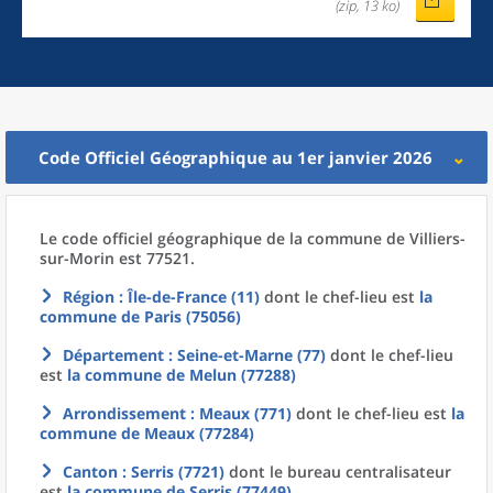
(zip, 13 ko)
Code Officiel Géographique au 1er janvier 2026
Le code officiel géographique
de la
commune
de
Villiers-
sur-Morin est 77521.
Région
: Île-de-France (11)
dont le chef-lieu est
la
commune
de
Paris (75056)
Département
: Seine-et-Marne (77)
dont le chef-lieu
est
la commune
de
Melun (77288)
Arrondissement
: Meaux (771)
dont le chef-lieu est
la
commune
de
Meaux (77284)
Canton
: Serris (7721)
dont le bureau centralisateur
est
la commune
de
Serris (77449)