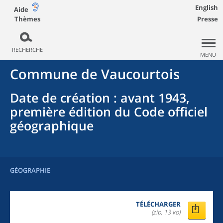
English
Aide
Thèmes
Presse
RECHERCHE
MENU
Commune
de
Vaucourtois
Date de création
: avant 1943,
première édition du Code officiel
géographique
GÉOGRAPHIE
TÉLÉCHARGER
(zip, 13 ko)