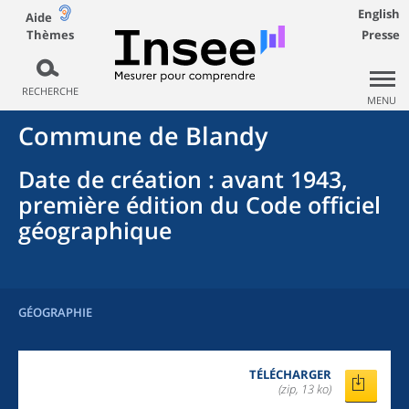
English
Aide
Thèmes
Presse
RECHERCHE
MENU
Commune
de
Blandy
Date de création
: avant 1943,
première édition du Code officiel
géographique
GÉOGRAPHIE
TÉLÉCHARGER
(zip, 13 ko)