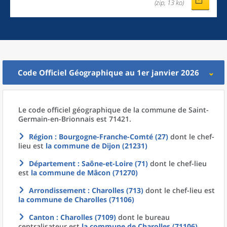
(zip, 13 ko)
Code Officiel Géographique au 1er janvier 2026
Le code officiel géographique
de la
commune
de
Saint-
Germain-en-Brionnais est 71421.
Région
: Bourgogne-Franche-Comté (27)
dont le chef-
lieu est
la commune
de
Dijon (21231)
Département
: Saône-et-Loire (71)
dont le chef-lieu
est
la commune
de
Mâcon (71270)
Arrondissement
: Charolles (713)
dont le chef-lieu est
la commune
de
Charolles (71106)
Canton
: Charolles (7109)
dont le bureau
centralisateur est
la commune
de
Charolles (71106)