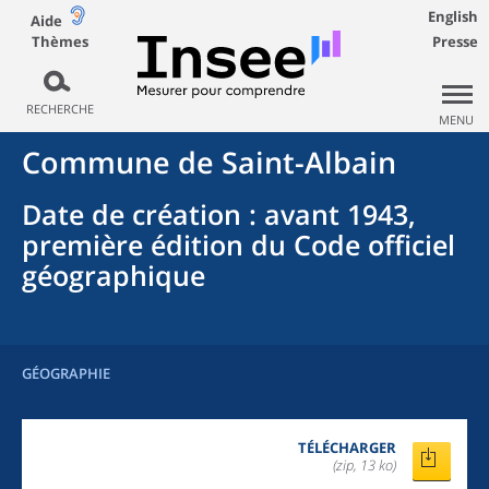
English
Aide
Thèmes
Presse
RECHERCHE
MENU
Commune
de
Saint-Albain
Date de création
: avant 1943,
première édition du Code officiel
géographique
GÉOGRAPHIE
TÉLÉCHARGER
(zip, 13 ko)