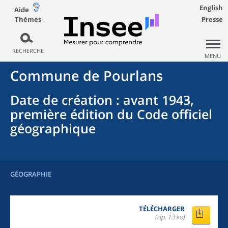
English
Aide
Thèmes
Presse
RECHERCHE
MENU
Commune
de
Pourlans
Date de création
: avant 1943,
première édition du Code officiel
géographique
GÉOGRAPHIE
TÉLÉCHARGER
(zip, 13 ko)