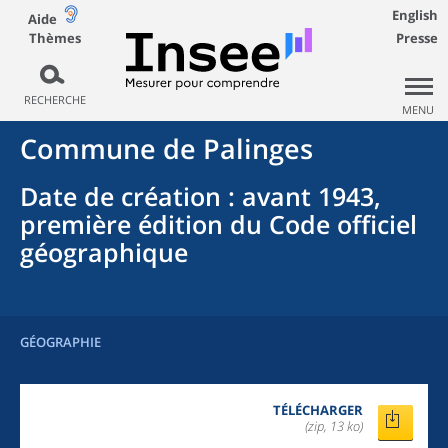
English
Aide
Thèmes
Presse
RECHERCHE
MENU
Commune
de
Palinges
Date de création
: avant 1943,
première édition du Code officiel
géographique
GÉOGRAPHIE
TÉLÉCHARGER
(zip, 13 ko)