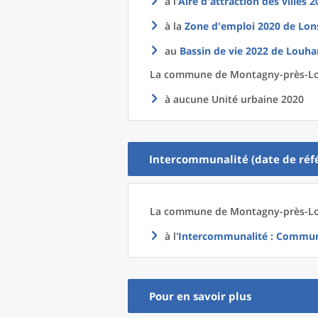
à l'
Aire d'attraction des villes 
à la
Zone d'emploi 2020
de
Lons
au
Bassin de vie 2022
de
Louha
La commune
de
Montagny-près-Lou
à aucune Unité urbaine 2020
Intercommunalité (date de réfé
La commune
de
Montagny-près-Lou
à l'
Intercommunalité
: Communa
Pour en savoir plus