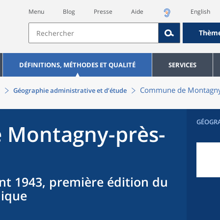
Menu
Blog
Presse
Aide
English
Thèm
DÉFINITIONS, MÉTHODES ET QUALITÉ
SERVICES
Commune
de
Montagny
Géographie administrative et d’étude
GÉOGR
e
Montagny-près-
nt 1943, première édition du
hique