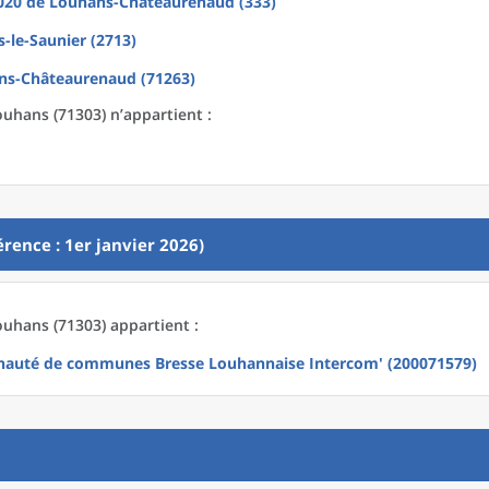
2020
de
Louhans-Châteaurenaud (333)
-le-Saunier (2713)
ns-Châteaurenaud (71263)
hans (71303) n’appartient :
rence : 1er janvier 2026)
hans (71303) appartient :
uté de communes Bresse Louhannaise Intercom' (200071579)