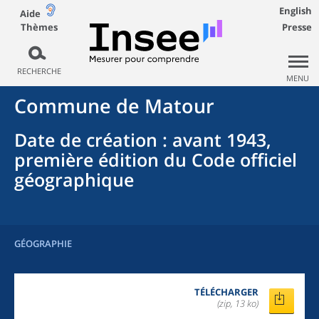
English
Aide
Thèmes
Presse
RECHERCHE
MENU
Commune
de
Matour
Date de création
: avant 1943,
première édition du Code officiel
géographique
GÉOGRAPHIE
TÉLÉCHARGER
(zip, 13 ko)