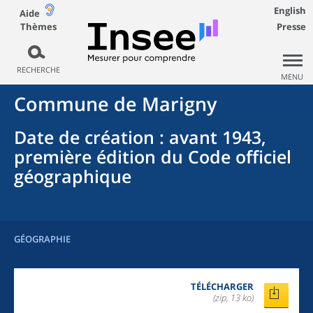
English
Aide
Thèmes
Presse
RECHERCHE
MENU
Commune
de
Marigny
Date de création
: avant 1943,
première édition du Code officiel
géographique
GÉOGRAPHIE
TÉLÉCHARGER
(zip, 13 ko)