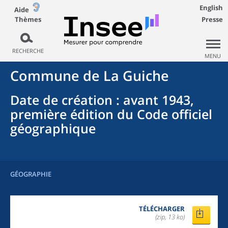
English
Aide
Thèmes
Presse
RECHERCHE
MENU
Commune
de La
Guiche
Date de création
: avant 1943,
première édition du Code officiel
géographique
GÉOGRAPHIE
TÉLÉCHARGER
(zip, 13 ko)