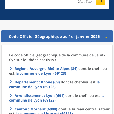
(zip, 13 ko)
Code Officiel Géographique au 1er janvier 2026
Le code officiel géographique
de la
commune
de
Saint-
Cyr-sur-le-Rhône est 69193.
Région
: Auvergne-Rhône-Alpes (84)
dont le chef-lieu
est
la commune
de
Lyon (69123)
Département
: Rhône (69)
dont le chef-lieu est
la
commune
de
Lyon (69123)
Arrondissement
: Lyon (691)
dont le chef-lieu est
la
commune
de
Lyon (69123)
Canton
: Mornant (6908)
dont le bureau centralisateur
est
la commune
de
Mornant (69141)