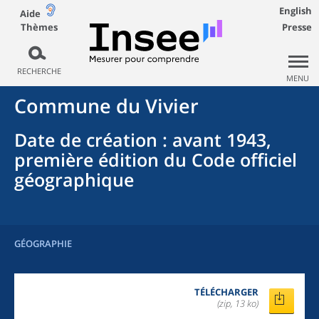
English
Aide
Thèmes
Presse
RECHERCHE
MENU
Commune
du
Vivier
Date de création
: avant 1943,
première édition du Code officiel
géographique
GÉOGRAPHIE
TÉLÉCHARGER
(zip, 13 ko)