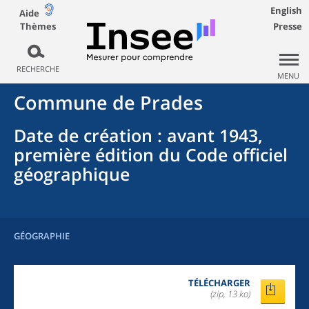
English
Aide
Thèmes
Presse
RECHERCHE
MENU
Commune
de
Prades
Date de création
: avant 1943,
première édition du Code officiel
géographique
GÉOGRAPHIE
TÉLÉCHARGER
(zip, 13 ko)