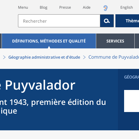
Menu
Blog
Presse
Aide
English
Thèm
DÉFINITIONS, MÉTHODES ET QUALITÉ
SERVICES
Commune
de
Puyvalad
Géographie administrative et d’étude
GÉOGR
e
Puyvalador
nt 1943, première édition du
hique