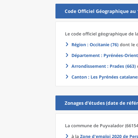
Code Officiel Géographique au 
Le code officiel géographique
de l
Région
: Occitanie (76)
dont le c
Département
: Pyrénées-Orient
Arrondissement
: Prades (663)
d
Canton
: Les Pyrénées catalane
Zonages d’études (date de référ
La commune
de
Puyvalador (66154
à la
Zone d'emploi 2020
de
Per