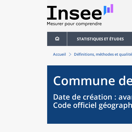
STATISTIQUES ET ÉTUDES
Accueil
Définitions, méthodes et qualité
Commune
d
Date de création
: ava
Code officiel géograp