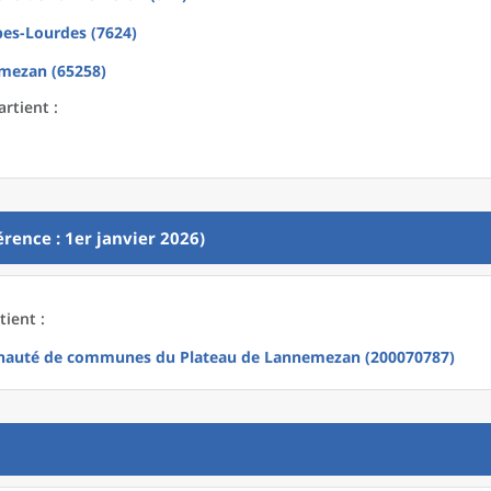
bes-Lourdes (7624)
mezan (65258)
rtient :
rence : 1er janvier 2026)
tient :
auté de communes du Plateau de Lannemezan (200070787)