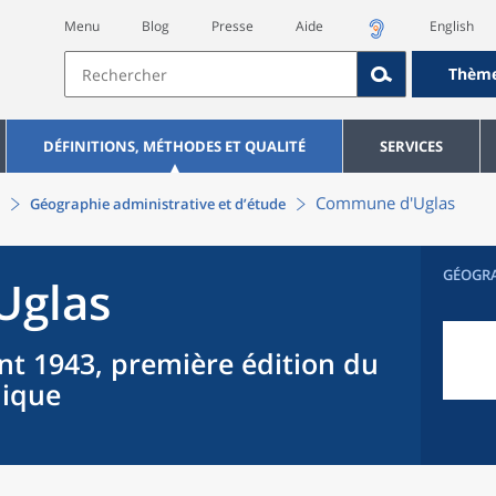
Menu
Blog
Presse
Aide
English
Thèm
DÉFINITIONS, MÉTHODES ET QUALITÉ
SERVICES
Commune
d'
Uglas
Géographie administrative et d’étude
GÉOGR
Uglas
nt 1943, première édition du
hique