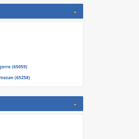
gorre (65059)
mezan (65258)