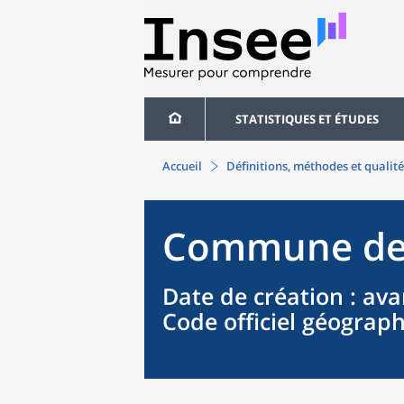
STATISTIQUES ET ÉTUDES
Accueil
Définitions, méthodes et qualité
Commune
d
Date de création
: ava
Code officiel géograp