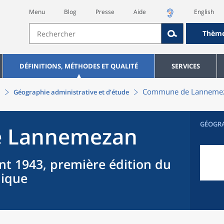
Menu
Blog
Presse
Aide
English
Thèm
DÉFINITIONS, MÉTHODES ET QUALITÉ
SERVICES
Commune
de
Lanneme
Géographie administrative et d’étude
GÉOGR
e
Lannemezan
nt 1943, première édition du
hique