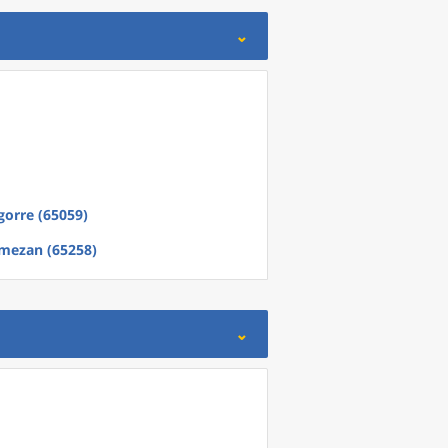
gorre (65059)
mezan (65258)