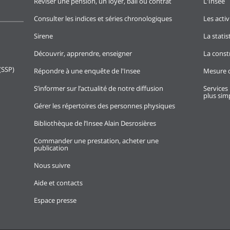
Réviser une pension, un loyer, bail ou contrat
L'Insee
Consulter les indices et séries chronologiques
Les activ
Sirene
La stati
Découvrir, apprendre, enseigner
La const
(SSP)
Répondre à une enquête de l'Insee
Mesure d
S’informer sur l’actualité de notre diffusion
Services 
plus simp
Gérer les répertoires des personnes physiques
Bibliothèque de l’Insee Alain Desrosières
Commander une prestation, acheter une
publication
Nous suivre
Aide et contacts
Espace presse