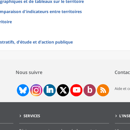
raphiques et de tableaux sur le territoire
mparaison d'indicateurs entre territoires
ritoire
tratifs, d’étude et d’action publique
Nous suivre
Contac
Aide et 
SERVICES
L'INS