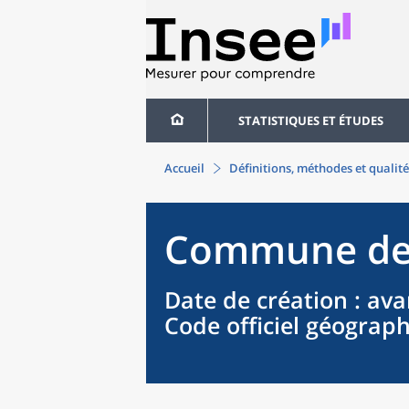
STATISTIQUES ET ÉTUDES
Accueil
Définitions, méthodes et qualité
Commune
d
Date de création
: ava
Code officiel géograp