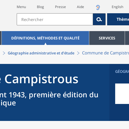
Menu
Blog
Presse
Aide
English
Thèm
DÉFINITIONS, MÉTHODES ET QUALITÉ
SERVICES
Commune
de
Campistr
Géographie administrative et d’étude
GÉOGR
e
Campistrous
nt 1943, première édition du
hique