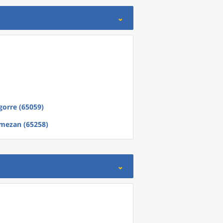
gorre (65059)
mezan (65258)