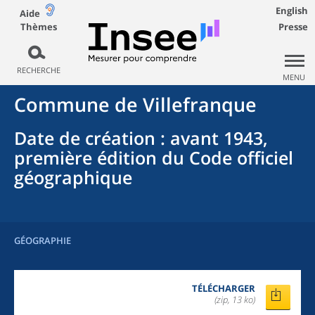
English
Aide
Thèmes
Presse
RECHERCHE
MENU
Commune
de
Villefranque
Date de création
: avant 1943,
première édition du Code officiel
géographique
GÉOGRAPHIE
TÉLÉCHARGER
(zip, 13 ko)