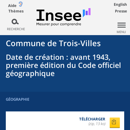
English
Aide
Thèmes
Presse
RECHERCHE
MENU
Commune
de
Trois-Villes
Date de création
: avant 1943,
première édition du Code officiel
géographique
GÉOGRAPHIE
TÉLÉCHARGER
(zip, 13 ko)