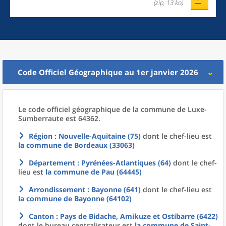
(zip, 13 ko)
Code Officiel Géographique au 1er janvier 2026
Le code officiel géographique
de la
commune
de
Luxe-
Sumberraute est 64362.
Région
: Nouvelle-Aquitaine (75)
dont le chef-lieu est
la commune
de
Bordeaux (33063)
Département
: Pyrénées-Atlantiques (64)
dont le chef-
lieu est
la commune
de
Pau (64445)
Arrondissement
: Bayonne (641)
dont le chef-lieu est
la commune
de
Bayonne (64102)
Canton
: Pays de Bidache, Amikuze et Ostibarre (6422)
dont le bureau centralisateur est
la commune
de
Saint-