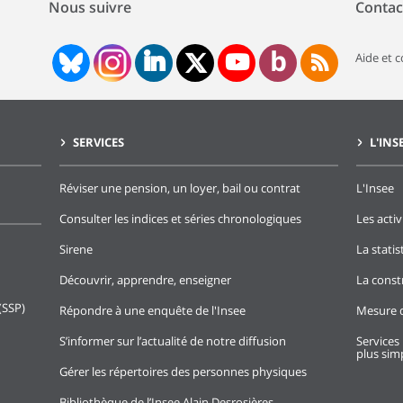
Nous suivre
Contac
Aide et 
SERVICES
L'INS
Réviser une pension, un loyer, bail ou contrat
L'Insee
Consulter les indices et séries chronologiques
Les activ
Sirene
La stati
Découvrir, apprendre, enseigner
La const
(SSP)
Répondre à une enquête de l'Insee
Mesure d
S’informer sur l’actualité de notre diffusion
Services 
plus simp
Gérer les répertoires des personnes physiques
Bibliothèque de l’Insee Alain Desrosières