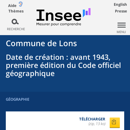
English
Aide
Thèmes
Presse
RECHERCHE
MENU
Commune
de
Lons
Date de création
: avant 1943,
première édition du Code officiel
géographique
GÉOGRAPHIE
TÉLÉCHARGER
(zip, 13 ko)