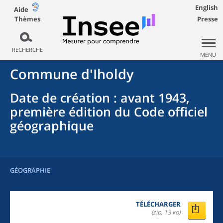
English
Aide
Thèmes
Presse
RECHERCHE
MENU
Commune
d'
Iholdy
Date de création
: avant 1943,
première édition du Code officiel
géographique
GÉOGRAPHIE
TÉLÉCHARGER
(zip, 13 ko)