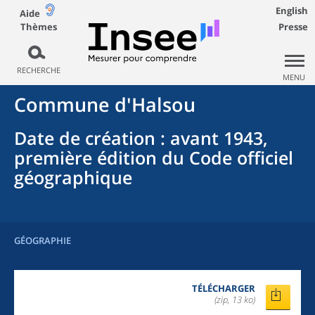
English
Aide
Thèmes
Presse
RECHERCHE
MENU
Commune
d'
Halsou
Date de création
: avant 1943,
première édition du Code officiel
géographique
GÉOGRAPHIE
TÉLÉCHARGER
(zip, 13 ko)