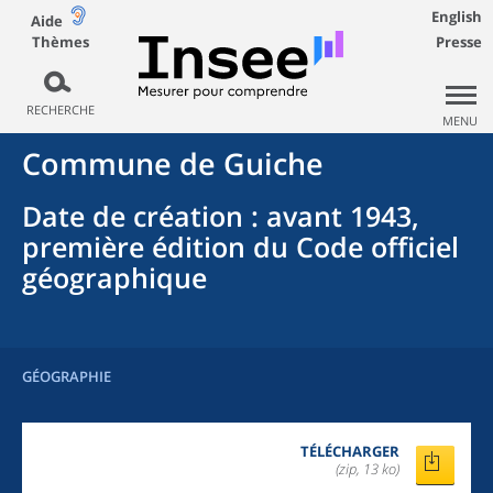
English
Aide
Thèmes
Presse
RECHERCHE
MENU
Commune
de
Guiche
Date de création
: avant 1943,
première édition du Code officiel
géographique
GÉOGRAPHIE
TÉLÉCHARGER
(zip, 13 ko)