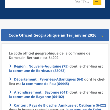
(zip, 13 ko)
Code Officiel Géographique au 1er janvier 2026
Le code officiel géographique
de la
commune
de
Domezain-Berraute est 64202.
Région
: Nouvelle-Aquitaine (75)
dont le chef-lieu est
la commune
de
Bordeaux (33063)
Département
: Pyrénées-Atlantiques (64)
dont le chef-
lieu est
la commune
de
Pau (64445)
Arrondissement
: Bayonne (641)
dont le chef-lieu est
la commune
de
Bayonne (64102)
Canton
: Pays de Bidache, Amikuze et Ostibarre (6422)
dont le bureau centralisateur est
la commune
de
Saint-