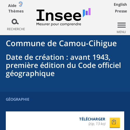
English
Aide
Thèmes
Presse
RECHERCHE
MENU
Commune
de
Camou-Cihigue
Date de création
: avant 1943,
première édition du Code officiel
géographique
GÉOGRAPHIE
TÉLÉCHARGER
(zip, 13 ko)