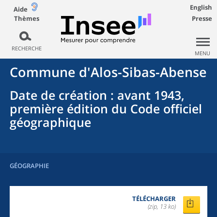
English
Aide
Thèmes
Presse
RECHERCHE
MENU
Commune
d'
Alos-Sibas-Abense
Date de création
: avant 1943,
première édition du Code officiel
géographique
GÉOGRAPHIE
TÉLÉCHARGER
(zip, 13 ko)