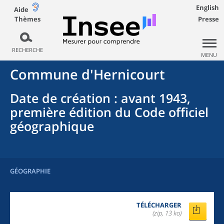
English
Aide
Thèmes
Presse
RECHERCHE
MENU
Commune
d'
Hernicourt
Date de création
: avant 1943,
première édition du Code officiel
géographique
GÉOGRAPHIE
TÉLÉCHARGER
(zip, 13 ko)