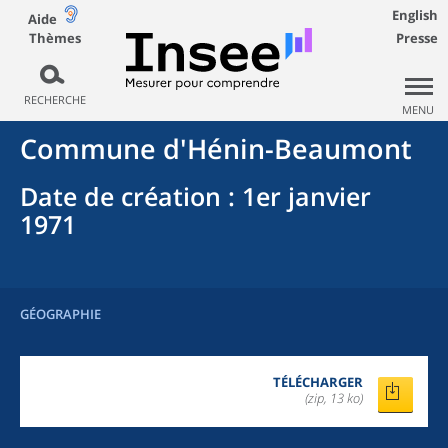
English
Aide
Thèmes
Presse
RECHERCHE
MENU
Commune
d'
Hénin-Beaumont
Date de création
: 1er janvier
1971
GÉOGRAPHIE
TÉLÉCHARGER
(zip, 13 ko)