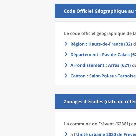
Code Officiel Géographique au 
Le code officiel géographique
de l
Région
: Hauts-de-France (32)
d
Département
: Pas-de-Calais (6
Arrondissement
: Arras (621)
do
Canton
: Saint-Pol-sur-Ternoise
Zonages d’études (date de référ
La commune
de
Frévent (62361) ap
à l'
Unité urbaine 2020
de
Fréve