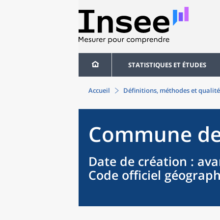
STATISTIQUES ET ÉTUDES
Accueil
Définitions, méthodes et qualité
Commune
d
Date de création
: ava
Code officiel géograp