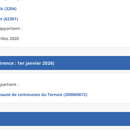
ck (3204)
t (62361)
appartient :
illes 2020
rence : 1er janvier 2026)
partient :
auté de communes du Ternois (200069672)