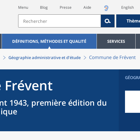
Menu
Blog
Presse
Aide
English
Thèm
DÉFINITIONS, MÉTHODES ET QUALITÉ
SERVICES
Commune
de
Frévent
Géographie administrative et d’étude
GÉOGR
e
Frévent
nt 1943, première édition du
hique