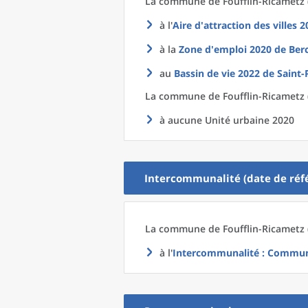
La commune
de
Foufflin-Ricametz 
à l'
Aire d'attraction des villes 
à la
Zone d'emploi 2020
de
Ber
au
Bassin de vie 2022
de
Saint-
La commune
de
Foufflin-Ricametz 
à aucune Unité urbaine 2020
Intercommunalité (date de réfé
La commune
de
Foufflin-Ricametz 
à l'
Intercommunalité
: Commun