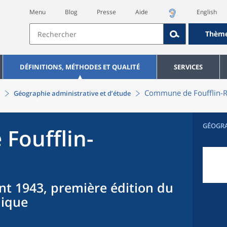
Menu
Blog
Presse
Aide
English
Thèm
DÉFINITIONS, MÉTHODES ET QUALITÉ
SERVICES
Commune
de
Foufflin-
Géographie administrative et d’étude
GÉOGR
e
Foufflin-
nt 1943, première édition du
hique