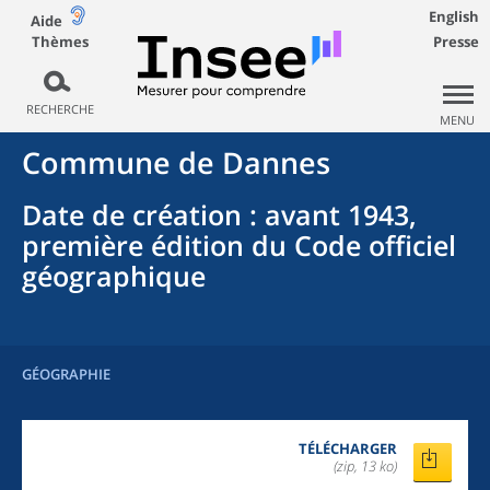
English
Aide
Thèmes
Presse
RECHERCHE
MENU
Commune
de
Dannes
Date de création
: avant 1943,
première édition du Code officiel
géographique
GÉOGRAPHIE
TÉLÉCHARGER
(zip, 13 ko)