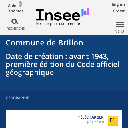
English
Aide
Thèmes
Presse
RECHERCHE
MENU
Commune
de
Brillon
Date de création
: avant 1943,
première édition du Code officiel
géographique
GÉOGRAPHIE
TÉLÉCHARGER
(zip, 13 ko)