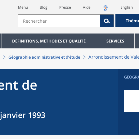
Menu
Blog
Presse
Aide
English
Thèm
DÉFINITIONS, MÉTHODES ET QUALITÉ
SERVICES
Arrondissement
de
Val
Géographie administrative et d’étude
GÉOGR
ent
de
 janvier 1993