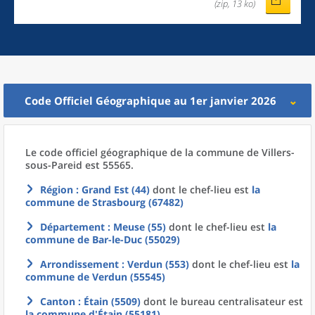
(zip, 13 ko)
Code Officiel Géographique au 1er janvier 2026
Le code officiel géographique
de la
commune
de
Villers-
sous-Pareid est 55565.
Région
: Grand Est (44)
dont le chef-lieu est
la
commune
de
Strasbourg (67482)
Département
: Meuse (55)
dont le chef-lieu est
la
commune
de
Bar-le-Duc (55029)
Arrondissement
: Verdun (553)
dont le chef-lieu est
la
commune
de
Verdun (55545)
Canton
: Étain (5509)
dont le bureau centralisateur est
la commune
d'
Étain (55181)