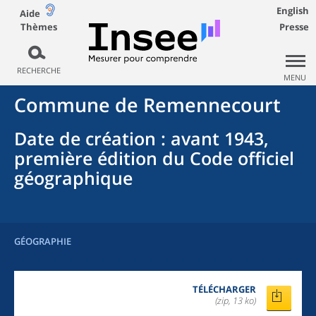
English
Aide
Thèmes
Presse
RECHERCHE
MENU
Commune
de
Remennecourt
Date de création
: avant 1943,
première édition du Code officiel
géographique
GÉOGRAPHIE
TÉLÉCHARGER
(zip, 13 ko)