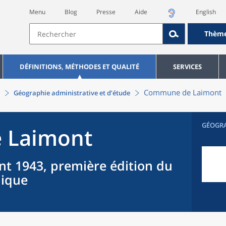
Menu
Blog
Presse
Aide
English
Thèm
DÉFINITIONS, MÉTHODES ET QUALITÉ
SERVICES
Commune
de
Laimont
Géographie administrative et d’étude
GÉOGR
e
Laimont
nt 1943, première édition du
hique