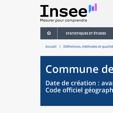
STATISTIQUES ET ÉTUDES
Accueil
Définitions, méthodes et qualité
Commune
d
Date de création
: ava
Code officiel géograp