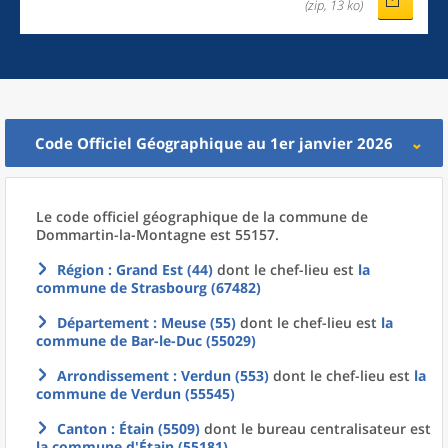
(zip, 13 ko)
Code Officiel Géographique au 1er janvier 2026
Le code officiel géographique
de la
commune
de
Dommartin-la-Montagne est 55157.
Région
: Grand Est (44)
dont le chef-lieu est
la
commune
de
Strasbourg (67482)
Département
: Meuse (55)
dont le chef-lieu est
la
commune
de
Bar-le-Duc (55029)
Arrondissement
: Verdun (553)
dont le chef-lieu est
la
commune
de
Verdun (55545)
Canton
: Étain (5509)
dont le bureau centralisateur est
la commune
d'
Étain (55181)