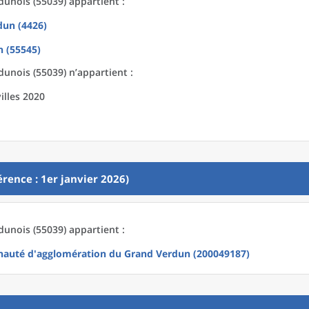
nois (55039) appartient :
dun (4426)
 (55545)
nois (55039) n’appartient :
illes 2020
rence : 1er janvier 2026)
nois (55039) appartient :
uté d'agglomération du Grand Verdun (200049187)