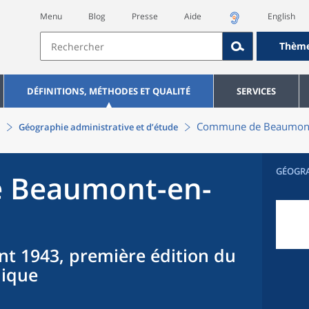
Menu
Blog
Presse
Aide
English
Thèm
DÉFINITIONS, MÉTHODES ET QUALITÉ
SERVICES
Commune
de
Beaumont
Géographie administrative et d’étude
GÉOGR
e
Beaumont-en-
nt 1943, première édition du
hique