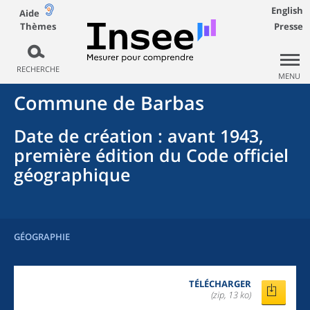
English
Aide
Thèmes
Presse
RECHERCHE
MENU
Commune
de
Barbas
Date de création
: avant 1943,
première édition du Code officiel
géographique
GÉOGRAPHIE
TÉLÉCHARGER
(zip, 13 ko)