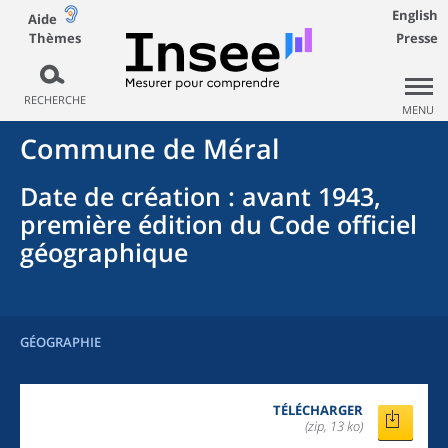
English
Aide
Thèmes
Presse
RECHERCHE
MENU
Commune
de
Méral
Date de création
: avant 1943,
première édition du Code officiel
géographique
GÉOGRAPHIE
TÉLÉCHARGER
(zip, 13 ko)