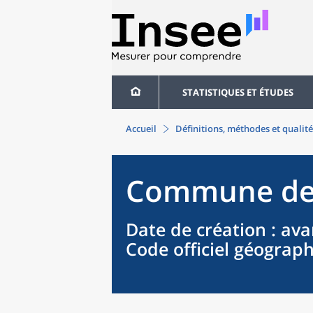
STATISTIQUES ET ÉTUDES
Accueil
Définitions, méthodes et qualité
Commune
d
Date de création
: ava
Code officiel géograp