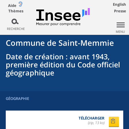
English
Aide
Thèmes
Presse
RECHERCHE
MENU
Commune
de
Saint-Memmie
Date de création
: avant 1943,
première édition du Code officiel
géographique
GÉOGRAPHIE
TÉLÉCHARGER
(zip, 13 ko)