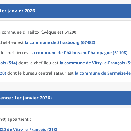
1er janvier 2026
a
commune
d'
Heiltz-l'Évêque est 51290.
chef-lieu est
la commune
de
Strasbourg (67482)
le chef-lieu est
la commune
de
Châlons-en-Champagne (51108)
çois (514)
dont le chef-lieu est
la commune
de
Vitry-le-François (
120)
dont le bureau centralisateur est
la commune
de
Sermaize-le
ence : 1er janvier 2026)
90) appartient :
2020
de
Vitry-le-François (218)