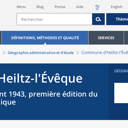
Menu
Blog
Presse
Aide
English
Thèm
DÉFINITIONS, MÉTHODES ET QUALITÉ
SERVICES
Commune
d'
Heiltz-l'Év
Géographie administrative et d’étude
GÉOGR
Heiltz-l'Évêque
nt 1943, première édition du
hique