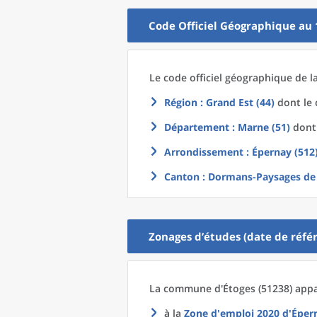
Code Officiel Géographique au 
Le code officiel géographique
de l
Région
: Grand Est (44)
dont le 
Département
: Marne (51)
dont 
Arrondissement
: Épernay (512
Canton
: Dormans-Paysages de
Zonages d’études (date de référ
La commune
d'
Étoges (51238) appa
à la
Zone d'emploi 2020
d'
Éper