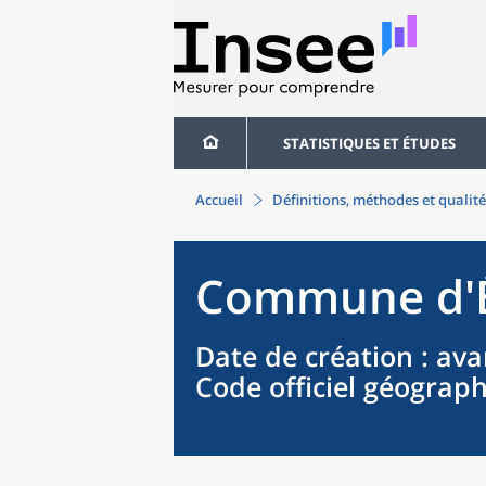
STATISTIQUES ET ÉTUDES
Accueil
Définitions, méthodes et qualité
Commune
d'
Date de création
: ava
Code officiel géograp