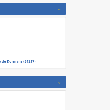
e
de
Dormans (51217)