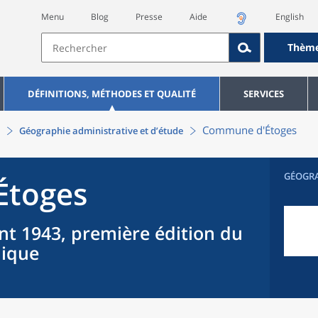
Menu
Blog
Presse
Aide
English
Thèm
DÉFINITIONS, MÉTHODES ET QUALITÉ
SERVICES
Commune
d'
Étoges
Géographie administrative et d’étude
GÉOGR
Étoges
nt 1943, première édition du
hique