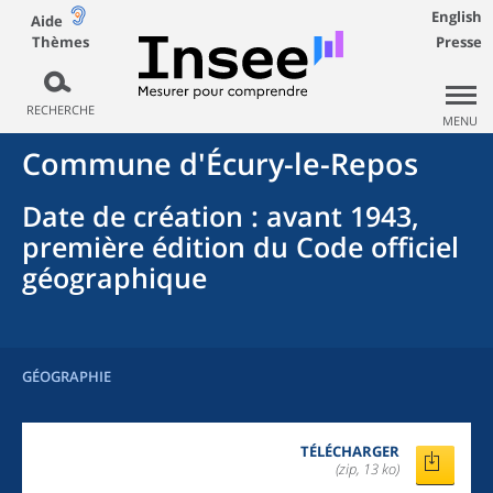
English
Aide
Thèmes
Presse
RECHERCHE
MENU
Commune
d'
Écury-le-Repos
Date de création
: avant 1943,
première édition du Code officiel
géographique
GÉOGRAPHIE
TÉLÉCHARGER
(zip, 13 ko)