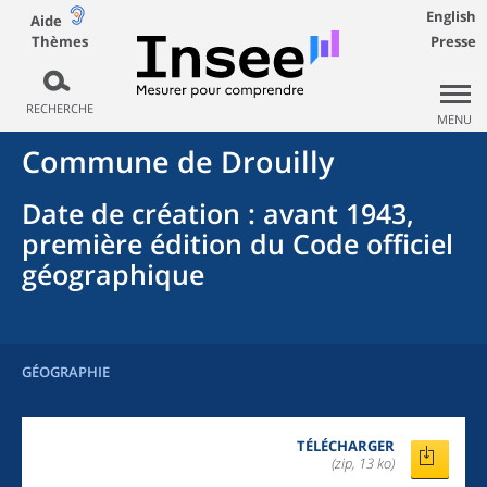
English
Aide
Thèmes
Presse
RECHERCHE
MENU
Commune
de
Drouilly
Date de création
: avant 1943,
première édition du Code officiel
géographique
GÉOGRAPHIE
TÉLÉCHARGER
(zip, 13 ko)