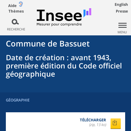
English
Aide
Thèmes
Presse
RECHERCHE
MENU
Commune
de
Bassuet
Date de création
: avant 1943,
première édition du Code officiel
géographique
GÉOGRAPHIE
TÉLÉCHARGER
(zip, 13 ko)